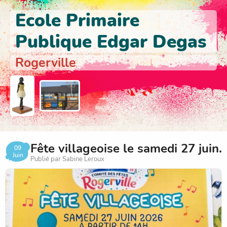
Ecole Primaire
Publique Edgar Degas
Rogerville
Fête villageoise le samedi 27 juin.
09
Juin
Publié par Sabine Leroux