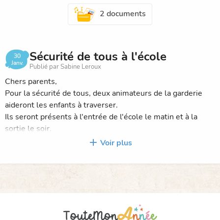
2 documents
Sécurité de tous à l'école
30
Janv.
Publié par Sabine Leroux
Chers parents,
Pour la sécurité de tous, deux animateurs de la garderie
aideront les enfants à traverser.
Ils seront présents à l'entrée de l'école le matin et à la
sortie le soir.
Afin que la sécurité soit assurée pour tout le monde, merci
Voir plus
de ne pas vous garer en double file pour déposer vos
enfants.
Il y a suffisamment de places sur le parking pour que les
enfants descendent de voiture en toute sécurité.
Bonne journée à tous.
Mme Leroux